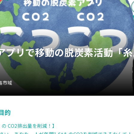
アプリで移動の脱炭素活動「糸
糸島市域
目的
t の CO2排出量を削減！】